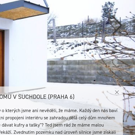
OMU V SUCHDOLE (PRAHA 6)
y o kterých jsme ani nevěděli, že máme. Každý den nás baví
ni propojeni interiéru se zahradou dělá celý dům mnohem
te dávat kufry a tašky"? Ted jsem rád že máme malou
řekáží. Zvednutim pozemku nad úroveň silnice jsme získali